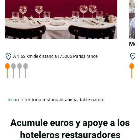
LOGIS HOTELS | Teritoria Restaurant Allard
LOGI
Meu
A 1.62 km de distancia | 75006 Paris,France
A
Inicio
Teritoria restaurant anicia, table nature
Acumule euros y apoye a los
hoteleros restauradores