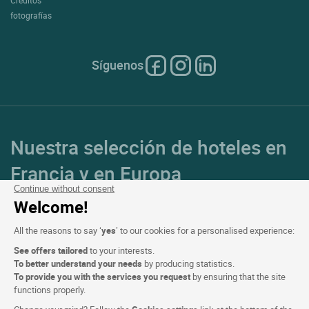
fotografías
Síguenos
Nuestra selección de hoteles en
Francia y en Europa
Continue without consent
Welcome!
Top de países
All the reasons to say ‘
yes
’ to our cookies for a personalised experience:
Top de regiones
See offers tailored
to your interests.
To better understand your needs
by producing statistics.
Top de ciudades
To provide you with the services you request
by ensuring that the site
functions properly.
Top de hoteles