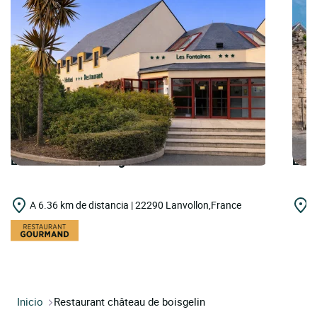
LOGIS HOTELS | Logis Hôtel les Fontaines
LOG
A 6.36 km de distancia | 22290 Lanvollon,France
A
Inicio
Restaurant château de boisgelin