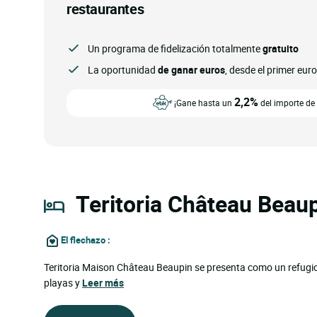
restaurantes
Un programa de fidelización totalmente
gratuito
La oportunidad
de ganar euros
, desde el primer eur
2,2%
¡Gane hasta un
del importe de 
Teritoria Château Beaup
El flechazo
:
Teritoria Maison Château Beaupin se presenta como un refugio 
playas y
Leer más