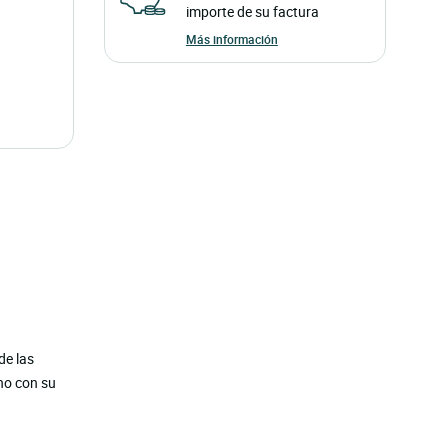
importe de su factura
Más información
de las
cho con su