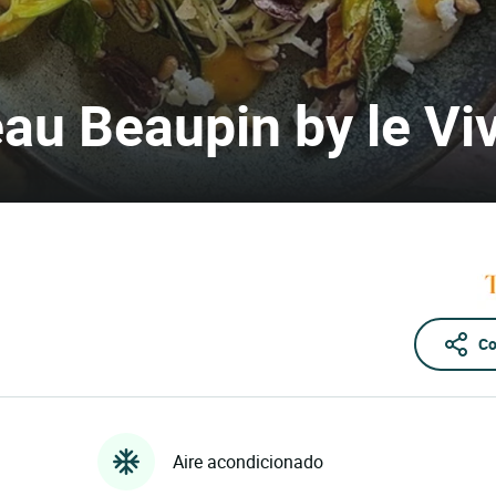
au Beaupin by le Viv
Co
Aire acondicionado