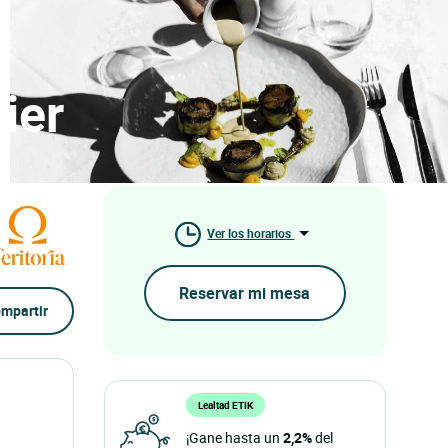
ier
Ver los horarios
Reservar mi mesa
mpartir
Lealtad ETIK
¡Gane hasta un
2,2%
del