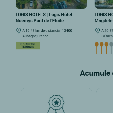
LOGIS HOTELS | Logis Hôtel
LOGIS HOT
Noemys Pont de l'Etoile
Magdelei
A 19.48 km de distancia | 13400
A 20.57
Aubagne,France
GÉmeno
Acumule e