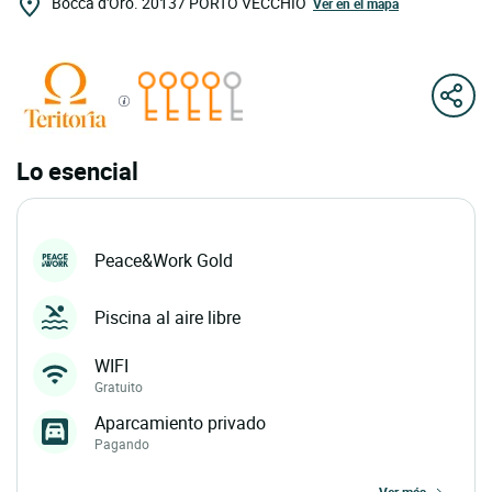
Bocca d'Oro.
20137
PORTO VECCHIO
Ver en el mapa
Lo esencial
Peace&Work Gold
Piscina al aire libre
WIFI
Gratuito
Aparcamiento privado
Pagando