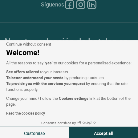
Síguenos
Nuestra selección de hoteles en
Continue without consent
Francia y en Europa
Welcome!
All the reasons to say ‘
yes
’ to our cookies for a personalised experience:
Top de países
See offers tailored
to your interests.
To better understand your needs
by producing statistics.
Top de regiones
To provide you with the services you request
by ensuring that the site
functions properly.
Top de ciudades
Change your mind? Follow the
Cookies settings
link at the bottom of the
page.
Top de hoteles
Read the cookies policy
Consents certified by
Ver disponibilidad
Customise
Accept all
Logis copyright © 2026 Reservados todos los derechos realizado por
SIWAY