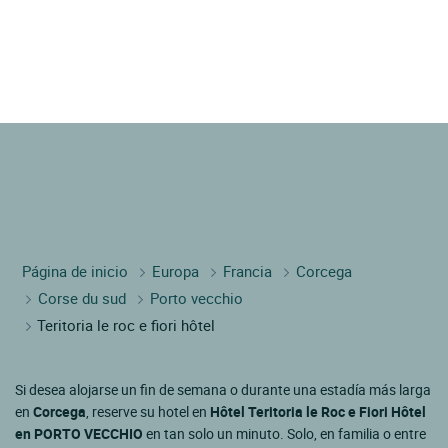
Página de inicio
Europa
Francia
Corcega
Corse du sud
Porto vecchio
Teritoria le roc e fiori hôtel
Si desea alojarse un fin de semana o durante una estadía más larga
en
Corcega
, reserve su hotel en
Hôtel Teritoria le Roc e Fiori Hôtel
en PORTO VECCHIO
en tan solo un minuto. Solo, en familia o entre