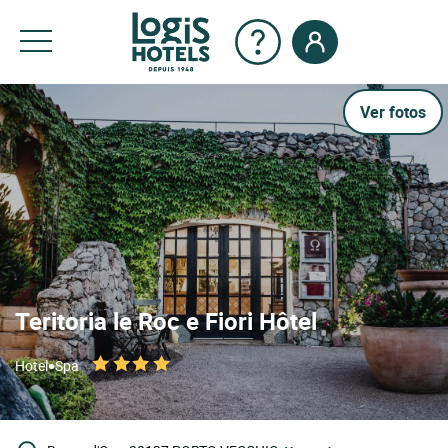
Ver fotos
Teritoria le Roc e Fiori Hôtel
•
Hotel
Spa