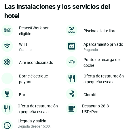
Las instalaciones y los servicios del
hotel
Peace&Work non
Piscina al aire libre
éligible
WIFI
Aparcamiento privado
Gratuito
Pagando
Punto de recarga del
Aire acondicionado
coche
Borne électrique
Oferta de restauración
payant
a pequeña escala
Bar
Clorofil
Oferta de restauración
Desayuno 28.81
a pequeña escala
USD/Pers
Llegada y salida
Llegada desde 15:00,