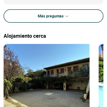
Más preguntas
Alojamiento cerca
LOGIS HOTELS | Cit'Hotel Las Cigalas
LOGI