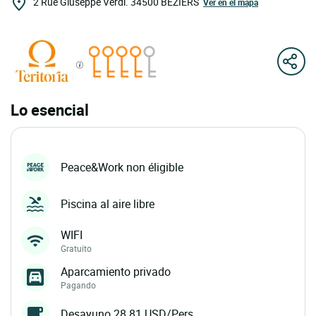
2 Rue Giuseppe Verdi.
34500
BEZIERS
Ver en el mapa
Lo esencial
Peace&Work non éligible
Piscina al aire libre
WIFI
Gratuito
Aparcamiento privado
Pagando
Desayuno 28.81 USD/Pers