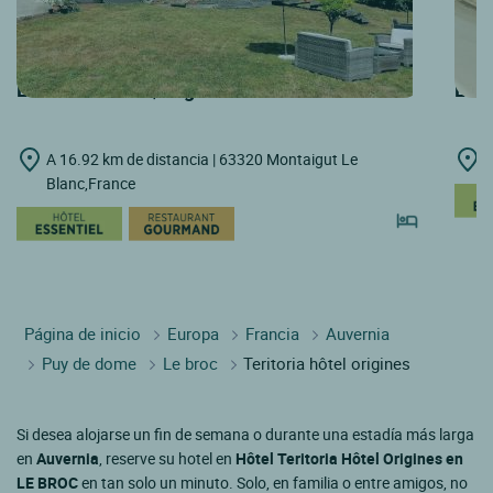
LOGIS HOTELS | Logis Hôtel le Rivalet
LOGI
A 16.92 km de distancia | 63320 Montaigut Le
A
Blanc,France
Página de inicio
Europa
Francia
Auvernia
Puy de dome
Le broc
Teritoria hôtel origines
Si desea alojarse un fin de semana o durante una estadía más larga
en
Auvernia
, reserve su hotel en
Hôtel Teritoria Hôtel Origines en
LE BROC
en tan solo un minuto. Solo, en familia o entre amigos, no