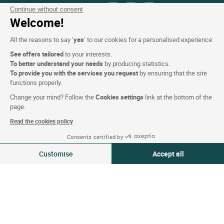
Síguenos
Continue without consent
Welcome!
All the reasons to say ‘
yes
’ to our cookies for a personalised experience:
See offers tailored
to your interests.
To better understand your needs
by producing statistics.
Nuestra selección de hoteles en
To provide you with the services you request
by ensuring that the site
functions properly.
Francia y en Europa
Change your mind? Follow the
Cookies settings
link at the bottom of the
page.
Top de países
Read the cookies policy
Consents certified by
Top de regiones
Ver disponibilidad
Customise
Accept all
Top de ciudades
Consent Management Platform: Personalize Your Options
Axeptio consent
Top de hoteles
Our platform empowers you to tailor and manage your privacy settings,
Logis copyright © 2026 Reservados todos los derechos realizado por
SIWAY