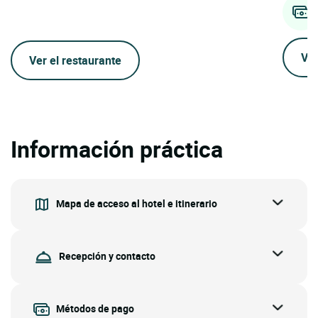
lugar se
ofrece una vista panorámica excepcional sobre el macizo
una atmó
del Sancy y los montes del Forez, invitando a una inmersión
territor
inmediata en un paisaje modelado por la naturaleza. El
dialoga 
comedor panorámico, abierto al horizonte ...
Ver
Ver el restaurante
Información práctica
Mapa de acceso al hotel e itinerario
Recepción y contacto
Métodos de pago