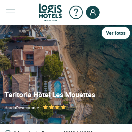
Ver fotos
Teritoria Hôtel Les Mouettes
•
Hotel
Restaurante