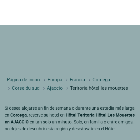
Página de inicio
Europa
Francia
Corcega
Corse du sud
Ajaccio
Teritoria hôtel les mouettes
Si desea alojarse un fin de semana o durante una estadía más larga
en
Corcega
, reserve su hotel en
Hôtel Teritoria Hôtel Les Mouettes
en AJACCIO
en tan solo un minuto. Solo, en familia o entre amigos,
no dejes de descubrir esta región y descánsate en el Hôtel.