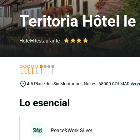
Teritoria Hôtel l
•
Hotel
Restaurante
4-6 Place des Six-Montagnes-Noires.
68000
COLMAR
Ver e
Lo esencial
Peace&Work Silver