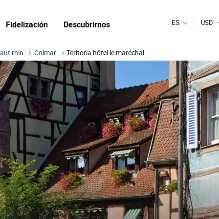
ES
USD
Fidelización
Descubrirnos
aut rhin
Colmar
Teritoria hôtel le maréchal