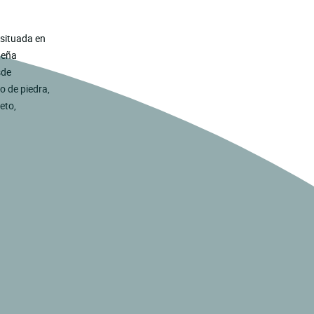
 situada en
ueña
sde
o de piedra,
eto,