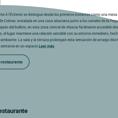
nte À l’Échevin se distingue desde los primeros instantes como una mesa
de Colmar, instalada en una casa alsaciana junto a los canales de la Peq
ejado del bullicio, en esta zona central de Alsacia fácilmente accesible de
, el lugar mantiene una relación sensible con su entorno inmediato, hech
cambiante. La sala y la terraza prolongan esta sensación de arraigo discr
 sentarse en un espacio
Leer más
 restaurante
restaurante