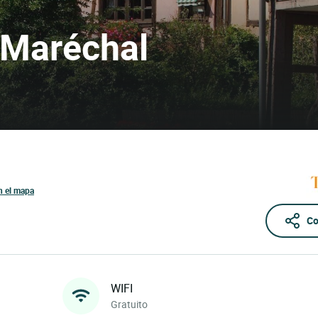
e Maréchal
n el mapa
Co
WIFI
Gratuito