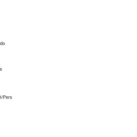
ado
s
D/Pers