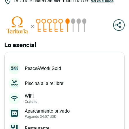
18-20 Rue Linard Gonthier.
10000
TROYES
Ver en el mapa
Lo esencial
Peace&Work Gold
Piscina al aire libre
WIFI
Gratuito
Aparcamiento privado
Pagando 34.57 USD
Restaurante