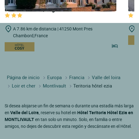
LOGIS HOTELS | Logis Hôtel le Saint Florent
LOGI
A 7.86 km de distancia | 41250 Mont Pres
A
Chambord,France
Página de inicio
Europa
Francia
Valle del loira
Loir et cher
Montlivault
Teritoria hôtel ezia
Si desea alojarse un fin de semana o durante una estadía más larga
en
Valle del Loira
, reserve su hotel en
Hôtel Teritoria Hôtel Ezia en
MONTLIVAULT
en tan solo un minuto. Solo, en familia o entre
amigos, no dejes de descubrir esta región y descánsate en el Hôtel.