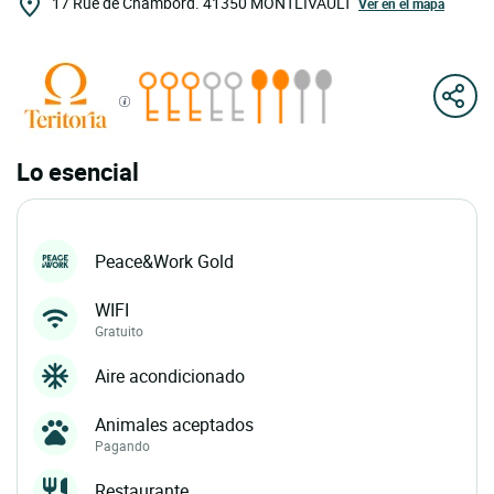
17 Rue de Chambord.
41350
MONTLIVAULT
Ver en el mapa
Lo esencial
Peace&Work Gold
WIFI
Gratuito
Aire acondicionado
Animales aceptados
Pagando
Restaurante