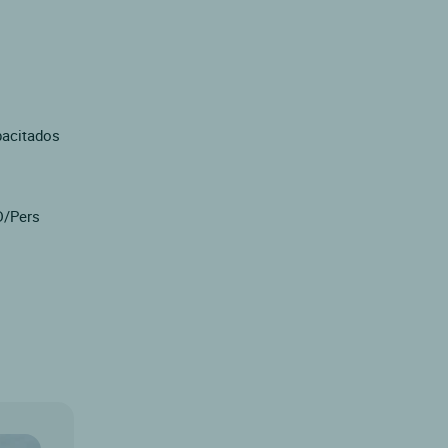
o
pacitados
D/Pers