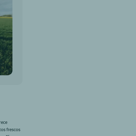
rece
tos frescos