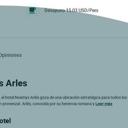
Desayuno 15.03 USD/Pers
Opiniones
s Arles
, el hotel Noemys Arlés goza de una ubicación estratégica para todos los 
ión provenzal. Arlés, conocida por su herencia romana y
Leer más
otel