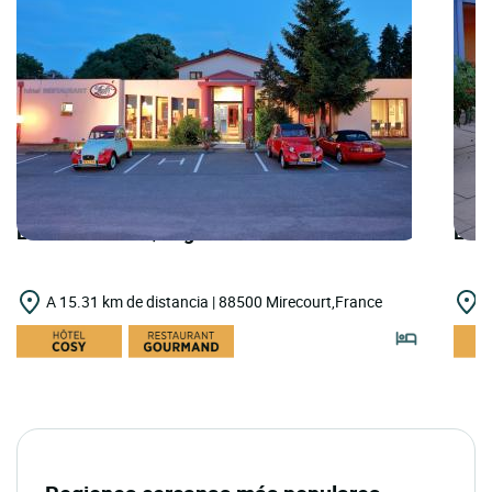
LOGIS HOTELS | Logis Hôtel le Luth
LOGI
A 15.31 km de distancia | 88500 Mirecourt,France
A