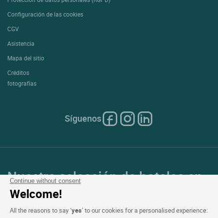
Configuración de las cookies
CGV
Asistencia
Mapa del sitio
Créditos
fotografías
Síguenos
Nuestra selección de hoteles en
Continue without consent
Francia y en Europa
Welcome!
All the reasons to say ‘
yes
’ to our cookies for a personalised experience: