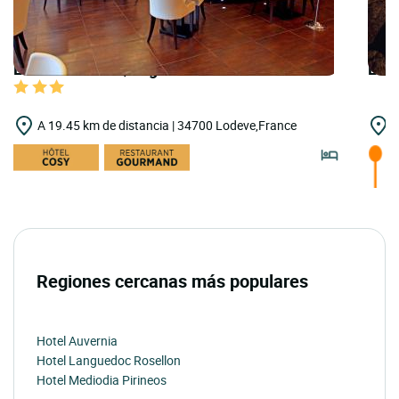
LOGIS HOTELS | Logis Hôtel de la Paix
LOGI
A 19.45 km de distancia | 34700 Lodeve,France
A
Regiones cercanas más populares
Hotel Auvernia
Hotel Languedoc Rosellon
Hotel Mediodia Pirineos