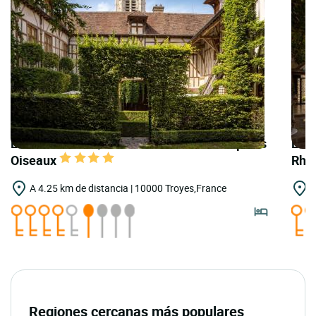
LOGIS HOTELS | Teritoria Hôtel le Champ des
LOGI
Oiseaux
Rho
A 4.25 km de distancia | 10000 Troyes,France
A
Regiones cercanas más populares