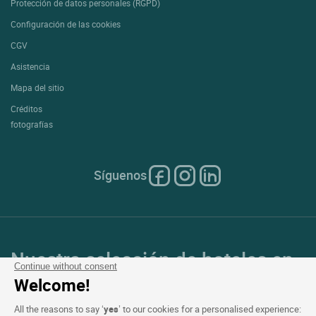
Protección de datos personales (RGPD)
Configuración de las cookies
CGV
Asistencia
Mapa del sitio
Créditos
fotografías
Síguenos
Nuestra selección de hoteles en
Continue without consent
Francia y en Europa
Welcome!
All the reasons to say ‘
yes
’ to our cookies for a personalised experience: