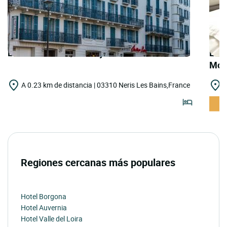
LOGIS HOTELS | Noemys Néris
LOGI
Mon
A 0.23 km de distancia | 03310 Neris Les Bains,France
A
Regiones cercanas más populares
Hotel Borgona
Hotel Auvernia
Hotel Valle del Loira