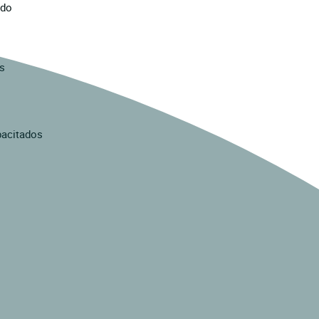
ado
s
pacitados