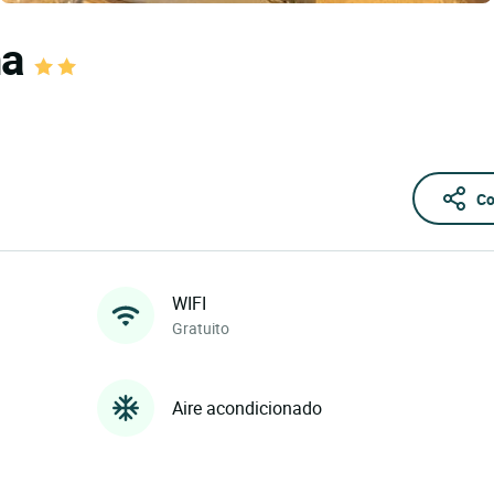
na
Co
WIFI
Gratuito
Aire acondicionado