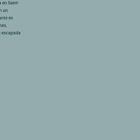
 en Saint-
n un
ante en
nes,
a escapada