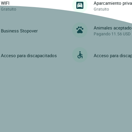
WIFI
Aparcamiento priv
Gratuito
Gratuito
Animales aceptado
Business Stopover
Pagando 11.56 USD
Acceso para discapacitados
Acceso para disca