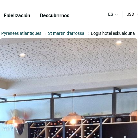
ES
USD
Fidelización
Descubrirnos
Pyrenees atlantiques
St martin d'arrossa
Logis hôtel eskualduna