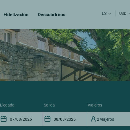
ES
USD
Fidelización
Descubrirnos
llegada
salida
viajeros
2 viajeros