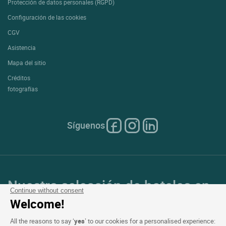
Protección de datos personales (RGPD)
Configuración de las cookies
CGV
Asistencia
Mapa del sitio
Créditos
fotografías
Síguenos
Nuestra selección de hoteles en
Continue without consent
Francia y en Europa
Welcome!
All the reasons to say ‘
yes
’ to our cookies for a personalised experience: