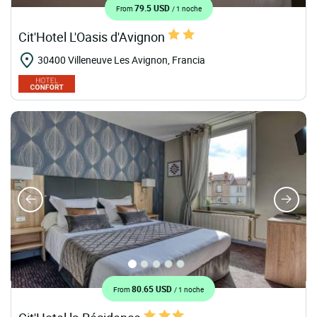
79.5 USD
From
/ 1 noche
Cit'Hotel L'Oasis d'Avignon
30400 Villeneuve Les Avignon, Francia
80.65 USD
From
/ 1 noche