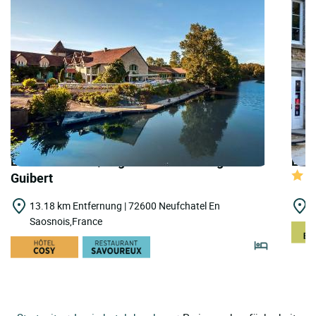
LOGIS HOTELS | Logis Hôtel les Etangs de
LOGI
Guibert
13.18 km Entfernung | 72600 Neufchatel En
1
Saosnois,France