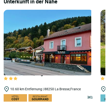
Unterkunft in der Nähe
LOGIS HOTELS | Logis Hôtel les Chatelminés
LOGI
10.60 km Entfernung | 88250 La Bresse,France
1