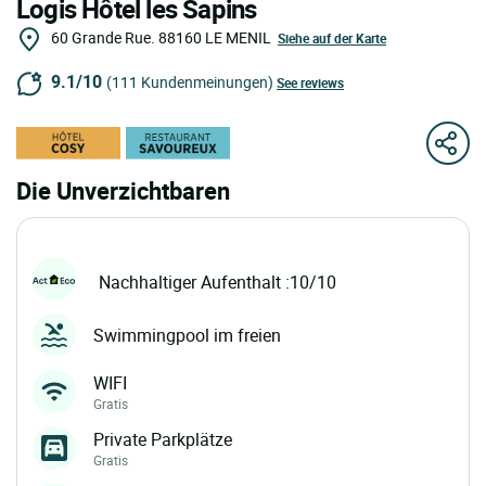
Logis Hôtel les Sapins
60 Grande Rue.
88160
LE MENIL
Siehe auf der Karte
9.1/10
(111 Kundenmeinungen)
See reviews
Die Unverzichtbaren
Nachhaltiger Aufenthalt :10/10
Swimmingpool im freien
WIFI
Gratis
Private Parkplätze
Gratis