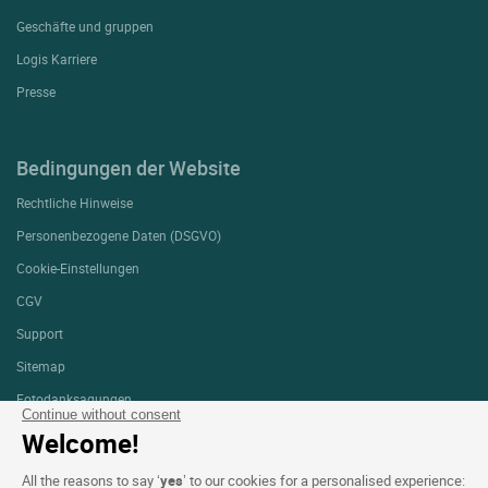
Geschäfte und gruppen
Logis Karriere
Presse
Bedingungen der Website
Rechtliche Hinweise
Personenbezogene Daten (DSGVO)
Cookie-Einstellungen
CGV
Support
Sitemap
Fotodanksagungen
Continue without consent
Welcome!
FOLGEN SIE UNS
All the reasons to say ‘
yes
’ to our cookies for a personalised experience: