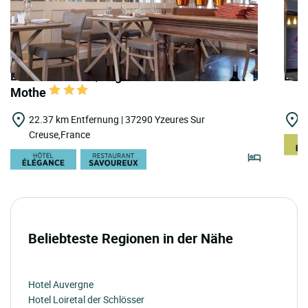
LOGIS HOTELS | Logis Hôtel Relais de la
LOGI
Mothe
22.37 km Entfernung | 37290 Yzeures Sur
2
Creuse,France
Beliebteste Regionen in der Nähe
Hotel Auvergne
Hotel Loiretal der Schlösser