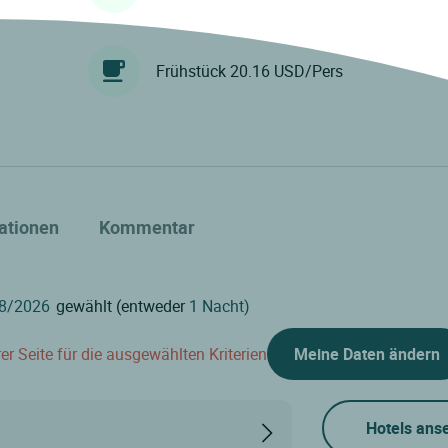
Frühstück 20.16 USD/Pers
ationen
Kommentar
gewählt (entweder
1 Nacht)
er Seite für die ausgewählten Kriterien
Meine Daten ändern
Hotels ans