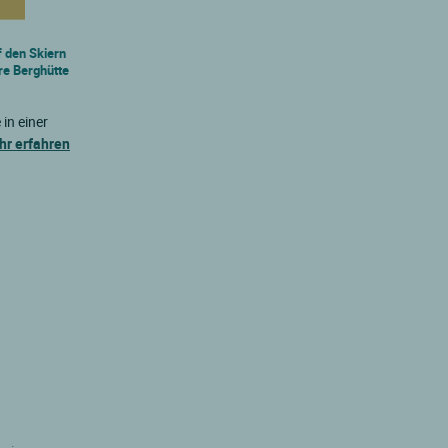
 den Skiern
re Berghütte
in einer
r erfahren
e