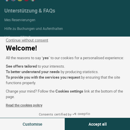
Unterstützung & FAQs
Mes Reservierungen
Hilfe zu Buchungen und Aufenthalten
Hilfe zum ETIK Treueprogramm
Continue without consent
Welcome!
Kontaktieren Sie uns
All the reasons to say ‘
yes
’ to our cookies for a personalised experience:
über
See offers tailored
to your interests.
To better understand your needs
by producing statistics.
Wer sind wir?
To provide you with the services you request
by ensuring that the site
functions properly.
Extranet hotel
Change your mind? Follow the
Cookies settings
link at the bottom of the
Werden Sie der Gruppe
page.
Geschenkkarten e-cards
Read the cookies policy
Geschäfte und gruppen
Consents certified by
06-07 Aug 2026
Logis Karriere
Ändern
Customise
Accept all
2 Reisende | 1 Zimmer
Presse