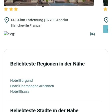
LOGIS HOTELS | Logis Hôtel le Cantarel
LOGI
14.04 km Entfernung | 52700 Andelot
1
Blancheville,France
Beliebteste Regionen in der Nähe
Hotel Burgund
Hotel Champagne Ardennen
Hotel Elsass
Beliebteste Städte in der Nähe