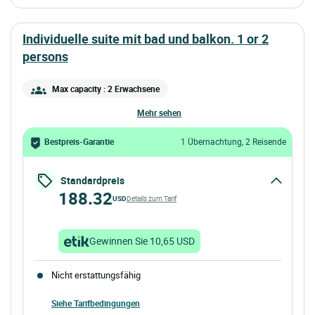
individuelle suite mit bad und balkon. 1 or 2
persons
Max capacity : 2 Erwachsene
mehr sehen
Bestpreis-Garantie
1 Übernachtung, 2 Reisende
Standardpreis
188.32
USD
Details zum Tarif
Gewinnen Sie 10,65 USD
Nicht erstattungsfähig
Siehe Tarifbedingungen