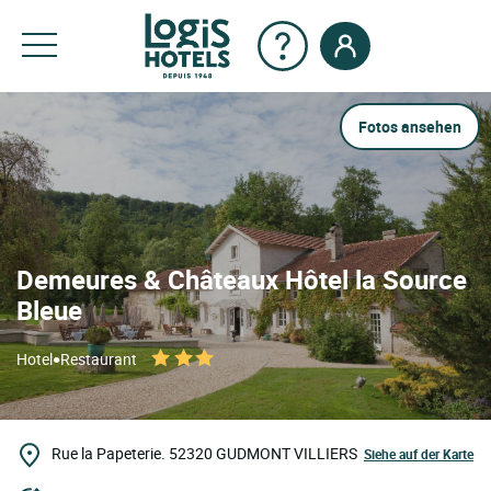
Fotos ansehen
Demeures & Châteaux Hôtel la Source
Bleue
•
Hotel
Restaurant
Rue la Papeterie.
52320
GUDMONT VILLIERS
Siehe auf der Karte