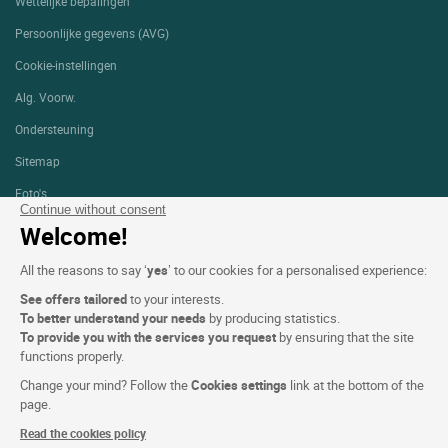
Wettelijke bepalingen
Persoonlijke gegevens (AVG)
Cookie-instellingen
Alg. Voorw.
Ondersteuning
Sitemap
Foto's
Continue without consent
Welcome!
VOLG ONS
All the reasons to say ‘
yes
’ to our cookies for a personalised experience:
See offers tailored
to your interests.
To better understand your needs
by producing statistics.
To provide you with the services you request
by ensuring that the site
functions properly.
Logis copyright © 2026 Alle rechten voorbehouden gerealiseerd door
SIWAY
Change your mind? Follow the
Cookies settings
link at the bottom of the
page.
Read the cookies policy