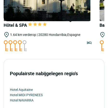
LOGIS HOTELS | Teritoria Villa Magalean
LOGI
Hôtel & SPA
Bak
1.64 km verderop | 20280 Hondarribia,Espagne
4
Populairste nabijgelegen regio's
Hotel Aquitaine
Hotel MIDI PYRENEES
Hotel NAVARRA