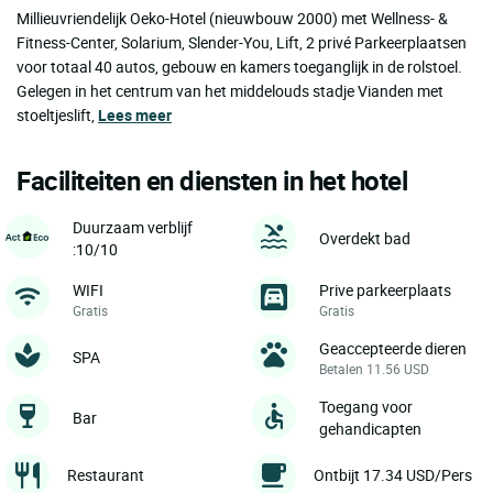
Millieuvriendelijk Oeko-Hotel (nieuwbouw 2000) met Wellness- &
Fitness-Center, Solarium, Slender-You, Lift, 2 privé Parkeerplaatsen
voor totaal 40 autos, gebouw en kamers toeganglijk in de rolstoel.
Gelegen in het centrum van het middelouds stadje Vianden met
stoeltjeslift,
Lees meer
Faciliteiten en diensten in het hotel
Duurzaam verblijf
Overdekt bad
:10/10
WIFI
Prive parkeerplaats
Gratis
Gratis
Geaccepteerde dieren
SPA
Betalen 11.56 USD
Toegang voor
Bar
gehandicapten
Restaurant
Ontbijt 17.34 USD/Pers