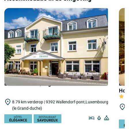
LOGIS HOTELS | Logis Hôtel Dimmer
LOGI
Hote
8.79 km verderop | 9392 Wallendorf-pont,Luxembourg
1
(le Grand-duche)
(