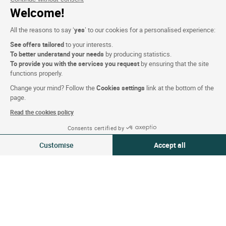
E-gift card
Welcome!
Bedrijven en groepen
All the reasons to say ‘
yes
’ to our cookies for a personalised experience:
Logis zoekt mensen
See offers tailored
to your interests.
To better understand your needs
by producing statistics.
Persgedeelte
To provide you with the services you request
by ensuring that the site
functions properly.
Change your mind? Follow the
Cookies settings
link at the bottom of the
Voorwaarden voor de website
page.
Wettelijke bepalingen
Read the cookies policy
Persoonlijke gegevens (AVG)
Consents certified by
08-09 aug 2026
Cookie-instellingen
Wijzigen
Customise
Accept all
2 reizigers | 1 kamer
Alg. Voorw.
Consent Management Platform: Personalize Your Options
Axeptio consent
Ondersteuning
Our platform empowers you to tailor and manage your privacy settings,
Sitemap
Foto's