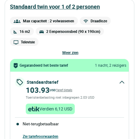
standaard twin voor 1 of 2 personen
Max capaciteit : 2 volwassenen
Draadloze
16 m2
2 Eenpersoonsbed (90 x 190cm)
Televisie
meer zien
Gegarandeerd het beste tarief
1 nacht, 2 reizigers
Standaardtarief
103.93
USD
Tarief details
Toeristenbelasting niet inbegrepen 2.03 USD
Verdien 6,12 USD
Niet-terugbetaalbaar
Zie tariefvoorwaarden