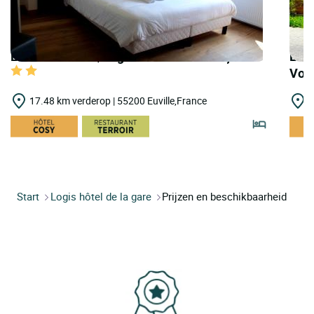
LOGIS HOTELS | Logis Hôtel le Provençal
LOGI
Voi
17.48 km verderop | 55200 Euville,France
2
Start
Logis hôtel de la gare
Prijzen en beschikbaarheid