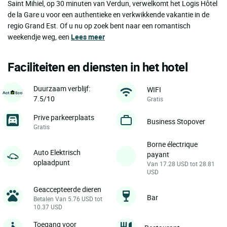
Saint Mihiel, op 30 minuten van Verdun, verwelkomt het Logis Hôtel
de la Gare u voor een authentieke en verkwikkende vakantie in de
regio Grand Est. Of u nu op zoek bent naar een romantisch
weekendje weg, een
Lees meer
Faciliteiten en diensten in het hotel
Duurzaam verblijf:
WIFI
7.5/10
Gratis
Prive parkeerplaats
Business Stopover
Gratis
Borne électrique
Auto Elektrisch
payant
oplaadpunt
Van 17.28 USD tot 28.81
USD
Geaccepteerde dieren
Bar
Betalen Van 5.76 USD tot
10.37 USD
Toegang voor