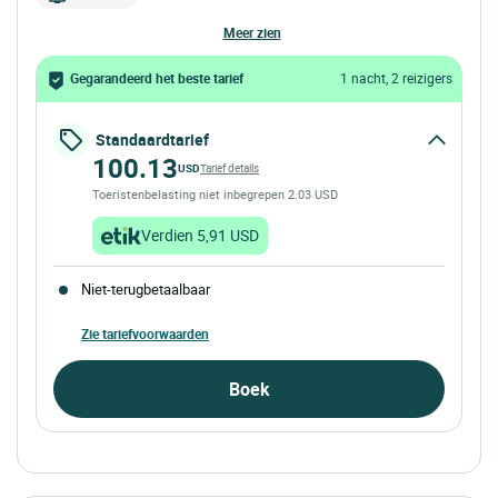
meer zien
Gegarandeerd het beste tarief
1 nacht, 2 reizigers
Standaardtarief
100.13
USD
Tarief details
Toeristenbelasting niet inbegrepen 2.03 USD
Verdien 5,91 USD
Niet-terugbetaalbaar
Zie tariefvoorwaarden
Boek