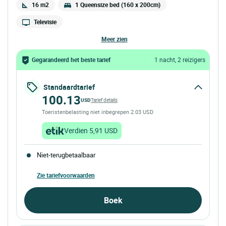
16 m2
1 Queensize bed (160 x 200cm)
Televisie
meer zien
Gegarandeerd het beste tarief
1 nacht, 2 reizigers
Standaardtarief
100.13
USD
Tarief details
Toeristenbelasting niet inbegrepen 2.03 USD
Verdien 5,91 USD
Niet-terugbetaalbaar
Zie tariefvoorwaarden
Boek