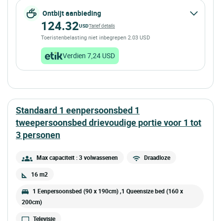
Ontbijt aanbieding
124.32
USD
Tarief details
Toeristenbelasting niet inbegrepen 2.03 USD
Verdien 7,24 USD
standaard 1 eenpersoonsbed 1
tweepersoonsbed drievoudige portie voor 1 tot
3 personen
Max capaciteit : 3 volwassenen
Draadloze
16 m2
1 Eenpersoonsbed (90 x 190cm) ,1 Queensize bed (160 x
200cm)
Televisie