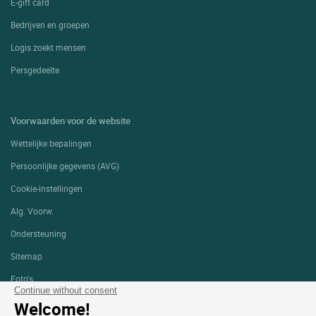
E-gift card
Bedrijven en groepen
Logis zoekt mensen
Persgedeelte
Voorwaarden voor de website
Wettelijke bepalingen
Persoonlijke gegevens (AVG)
Cookie-instellingen
Alg. Voorw.
Ondersteuning
Sitemap
Foto's
Continue without consent
Welcome!