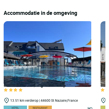
Accommodatie in de omgeving
LOGIS HOTELS | Logis Hôtel Aquilon
LOGI
13.51 km verderop | 44600 St Nazaire,France
1