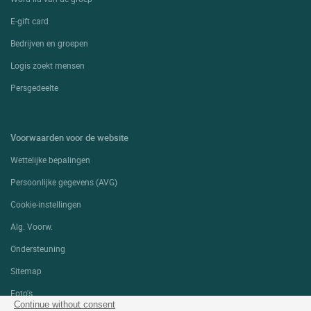
E-gift card
Bedrijven en groepen
Logis zoekt mensen
Persgedeelte
Voorwaarden voor de website
Wettelijke bepalingen
Persoonlijke gegevens (AVG)
Cookie-instellingen
Alg. Voorw.
Ondersteuning
Sitemap
Foto's
Continue without consent