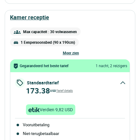
kamer receptie
Max capaciteit : 30 volwassenen
1 Eenpersoonsbed (90 x 190cm)
meer zien
Gegarandeerd het beste tarief
1 nacht, 2 reizigers
Standaardtarief
173.38
USD
Tarief details
Verdien 9,82 USD
Vooruitbetaling
Niet-terugbetaalbaar