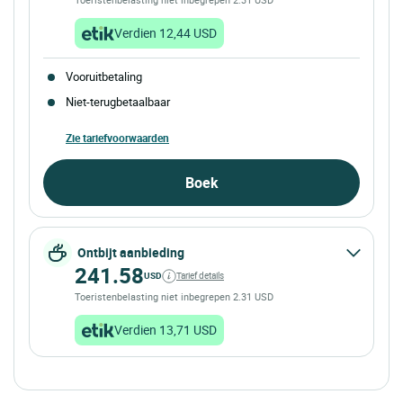
Verdien 12,44 USD
Vooruitbetaling
Niet-terugbetaalbaar
Zie tariefvoorwaarden
Boek
Ontbijt aanbieding
241.58
USD
Tarief details
Toeristenbelasting niet inbegrepen 2.31 USD
Verdien 13,71 USD