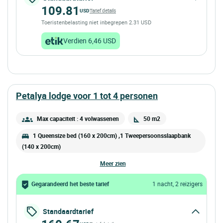
109.81
USD
Tarief details
Toeristenbelasting niet inbegrepen 2.31 USD
Verdien 6,46 USD
petalya lodge voor 1 tot 4 personen
Max capaciteit : 4 volwassenen
50 m2
1 Queensize bed (160 x 200cm) ,1 Tweepersoonsslaapbank
(140 x 200cm)
meer zien
Gegarandeerd het beste tarief
1 nacht, 2 reizigers
Standaardtarief