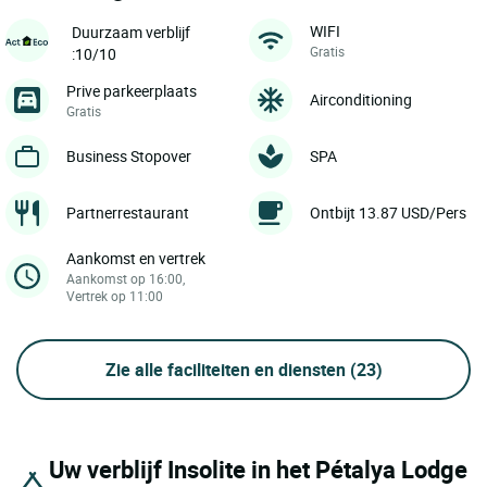
WIFI
Duurzaam verblijf
Gratis
:10/10
Prive parkeerplaats
Airconditioning
Gratis
Business Stopover
SPA
Partnerrestaurant
Ontbijt 13.87 USD/Pers
Aankomst en vertrek
Aankomst op 16:00,
Vertrek op 11:00
Zie alle faciliteiten en diensten
(23)
Uw verblijf Insolite in het Pétalya Lodge