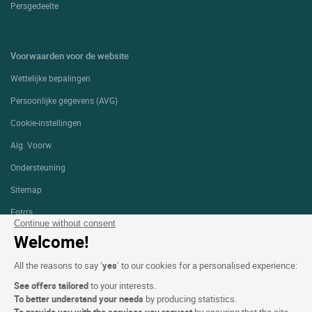
Persgedeelte
Voorwaarden voor de website
Wettelijke bepalingen
Persoonlijke gegevens (AVG)
Cookie-instellingen
Alg. Voorw.
Ondersteuning
Sitemap
Foto's
Continue without consent
Welcome!
VOLG ONS
All the reasons to say ‘
yes
’ to our cookies for a personalised experience:
See offers tailored
to your interests.
To better understand your needs
by producing statistics.