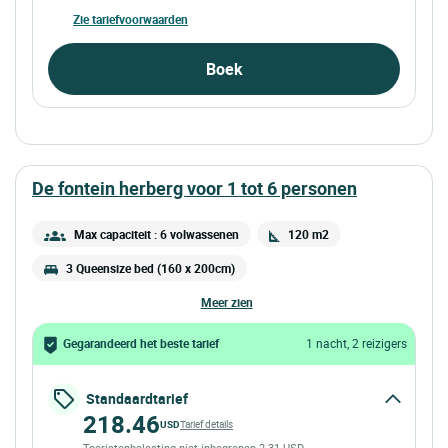
Zie tariefvoorwaarden
Boek
de fontein herberg voor 1 tot 6 personen
Max capaciteit : 6 volwassenen
120 m2
3 Queensize bed (160 x 200cm)
meer zien
Gegarandeerd het beste tarief
1 nacht, 2 reizigers
Standaardtarief
218.46
USD
Tarief details
Toeristenbelasting niet inbegrepen 2.31 USD