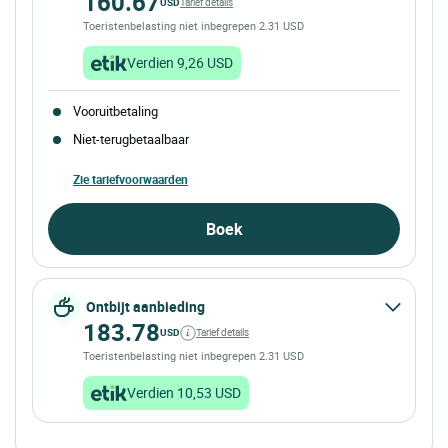
160.67
USD
Tarief details
Toeristenbelasting niet inbegrepen 2.31 USD
Verdien 9,26 USD
Vooruitbetaling
Niet-terugbetaalbaar
Zie tariefvoorwaarden
Boek
Ontbijt aanbieding
183.78
USD
Tarief details
Toeristenbelasting niet inbegrepen 2.31 USD
Verdien 10,53 USD