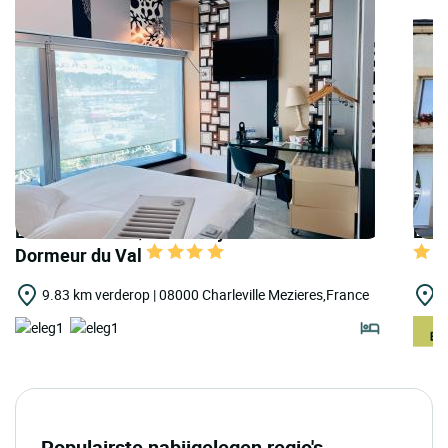
LOGIS HOTELS | Urban Style Hôtel le
LOGI
Dormeur du Val
9.83 km verderop | 08000 Charleville Mezieres,France
9
Populairste nabijgelegen regio's