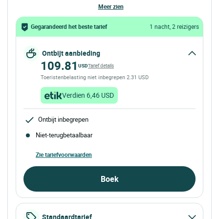
meer zien
Gegarandeerd het beste tarief
1 nacht, 2 reizigers
Ontbijt aanbieding
109.81
USD
Tarief details
Toeristenbelasting niet inbegrepen 2.31 USD
Verdien 6,46 USD
Ontbijt inbegrepen
Niet-terugbetaalbaar
Zie tariefvoorwaarden
Boek
Standaardtarief