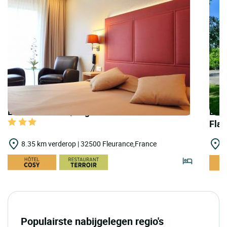
LOGIS HOTELS | Logis Hôtel le Fleurance
LOGI
Fla
8.35 km verderop | 32500 Fleurance,France
2
Populairste nabijgelegen regio's