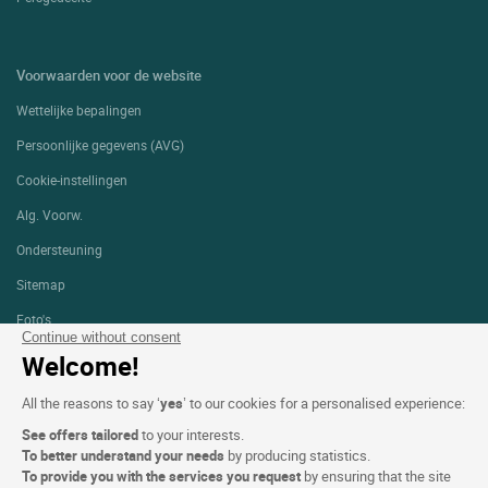
Voorwaarden voor de website
Wettelijke bepalingen
Persoonlijke gegevens (AVG)
Cookie-instellingen
Alg. Voorw.
Ondersteuning
Sitemap
Foto's
Continue without consent
Welcome!
VOLG ONS
All the reasons to say ‘
yes
’ to our cookies for a personalised experience:
See offers tailored
to your interests.
To better understand your needs
by producing statistics.
To provide you with the services you request
by ensuring that the site