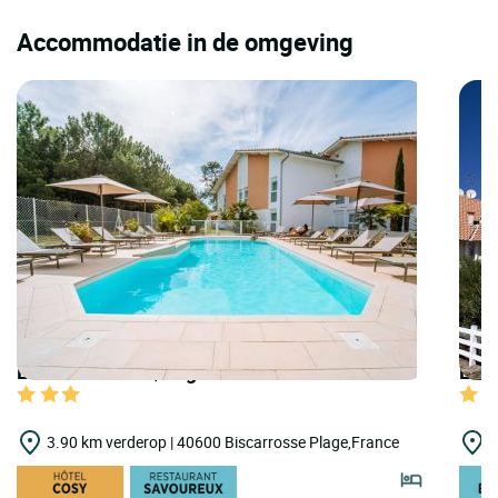
Accommodatie in de omgeving
LOGIS HOTELS | Logis Hôtel la Forestière
LOGI
3.90 km verderop | 40600 Biscarrosse Plage,France
4