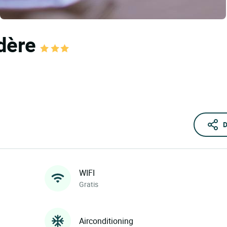
adère
D
WIFI
Gratis
Airconditioning