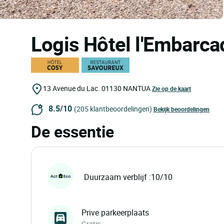
Logis Hôtel l'Embarc
13 Avenue du Lac.
01130
NANTUA
Zie op de kaart
8.5/10
(205 klantbeoordelingen)
Bekijk beoordelingen
De essentie
Duurzaam verblijf :10/10
Prive parkeerplaats
Gratis