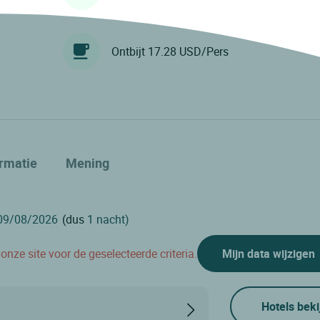
Ontbijt 17.28 USD/Pers
ormatie
Mening
(dus
1 nacht)
nze site voor de geselecteerde criteria.
Mijn data wijzigen
Hotels beki