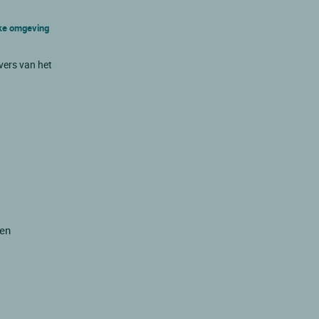
jke omgeving
vers van het
ren