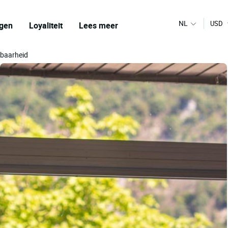
NL
USD
gen
Loyaliteit
Lees meer
kbaarheid