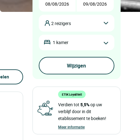
2 reizigers
1 kamer
elen
ETIK Loyaliteit
Verdien tot
5,5%
op uw
verblijf door in dit
etablissement te boeken!
Meer informatie