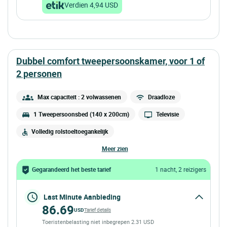
Verdien 4,94 USD
dubbel comfort tweepersoonskamer, voor 1 of
2 personen
Max capaciteit : 2 volwassenen
Draadloze
1 Tweepersoonsbed (140 x 200cm)
Televisie
Volledig rolstoeltoegankelijk
meer zien
Gegarandeerd het beste tarief
1 nacht, 2 reizigers
Last Minute Aanbieding
86.69
USD
Tarief details
Toeristenbelasting niet inbegrepen 2.31 USD