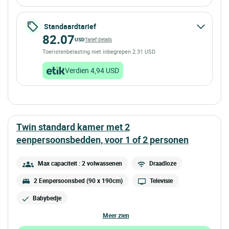
Standaardtarief
82.07
USD
Tarief details
Toeristenbelasting niet inbegrepen 2.31 USD
Verdien 4,94 USD
twin standard kamer met 2
eenpersoonsbedden, voor 1 of 2 personen
Max capaciteit : 2 volwassenen
Draadloze
2 Eenpersoonsbed (90 x 190cm)
Televisie
Babybedje
meer zien