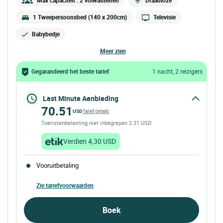
1 Tweepersoonsbed (140 x 200cm)
Televisie
Babybedje
meer zien
Gegarandeerd het beste tarief
1 nacht, 2 reizigers
Last Minute Aanbieding
70.51
USD
Tarief details
Toeristenbelasting niet inbegrepen 2.31 USD
Verdien 4,30 USD
Vooruitbetaling
Zie tariefvoorwaarden
Boek