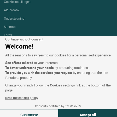
Cookie-instellingen
Alg. Voorw.
Ondersteuning
Sitemap
Foto's
Continue without consent
Welcome!
VOLG ONS
All the reasons to say ‘
yes
’ to our cookies for a personalised experience:
See offers tailored
to your interests.
To better understand your needs
by producing statistics.
To provide you with the services you request
by ensuring that the site
functions properly.
Logis copyright © 2026 Alle rechten voorbehouden gerealiseerd door
SIWAY
Change your mind? Follow the
Cookies settings
link at the bottom of the
page.
Read the cookies policy
Consents certified by
08-09 aug 2026
Wijzigen
Customise
Accept all
2 reizigers | 1 kamer