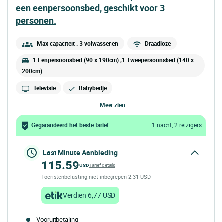
een eenpersoonsbed, geschikt voor 3
personen.
Max capaciteit : 3 volwassenen
Draadloze
1 Eenpersoonsbed (90 x 190cm) ,1 Tweepersoonsbed (140 x
200cm)
Televisie
Babybedje
meer zien
Gegarandeerd het beste tarief
1 nacht, 2 reizigers
Last Minute Aanbieding
115.59
USD
Tarief details
Toeristenbelasting niet inbegrepen 2.31 USD
Verdien 6,77 USD
Vooruitbetaling