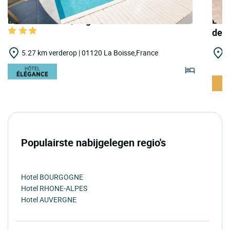
LOGIS HOTELS | Logis Hôtel le Petit Casset
LOGI
de l
5.27 km verderop | 01120 La Boisse,France
9
B
Populairste nabijgelegen regio's
Hotel BOURGOGNE
Hotel RHONE-ALPES
Hotel AUVERGNE