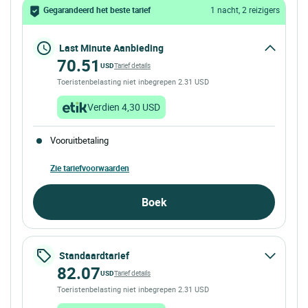
Gegarandeerd het beste tarief
1 nacht, 2 reizigers
Last Minute Aanbieding
70.51
USD
Tarief details
Toeristenbelasting niet inbegrepen 2.31 USD
Verdien 4,30 USD
Vooruitbetaling
Zie tariefvoorwaarden
Boek
Standaardtarief
82.07
USD
Tarief details
Toeristenbelasting niet inbegrepen 2.31 USD