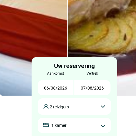
Uw reservering
aankomst
vertrek
2 reizigers
1 kamer