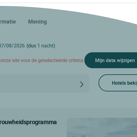
ormatie
Mening
(dus
1 nacht)
nze site voor de geselecteerde criteria.
Mijn data wijzigen
Hotels beki
etrouwheidsprogramma