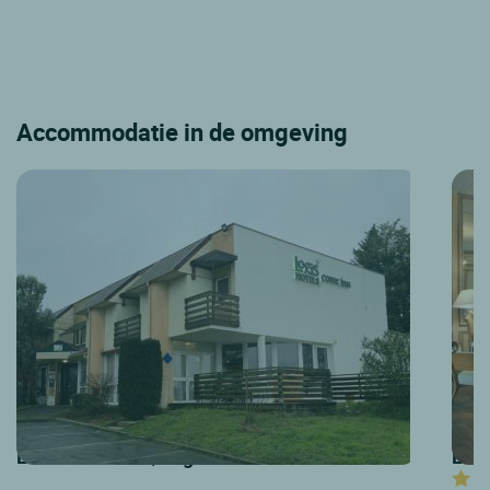
Accommodatie in de omgeving
LOGIS HOTELS | Logis Hôtel Come Inn
LOGI