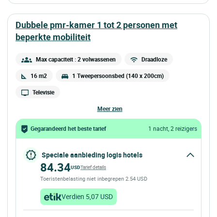
dubbele pmr-kamer 1 tot 2 personen met
beperkte mobiliteit
Max capaciteit : 2 volwassenen
Draadloze
16 m2
1 Tweepersoonsbed (140 x 200cm)
Televisie
meer zien
Gegarandeerd het beste tarief
1 nacht, 2 reizigers
Speciale aanbieding logis hotels
84.34
USD
Tarief details
Toeristenbelasting niet inbegrepen 2.54 USD
Verdien 5,07 USD