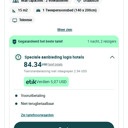
Max capaciteit : 2 volwassenen
Draadloze
15 m2
1 Tweepersoonsbed (140 x 200cm)
Televisie
meer zien
Gegarandeerd het beste tarief
1 nacht, 2 reizigers
Speciale aanbieding logis hotels
84.34
USD
Tarief details
Toeristenbelasting niet inbegrepen 2.54 USD
Verdien 5,07 USD
Vooruitbetaling
Niet-terugbetaalbaar
Zie tariefvoorwaarden