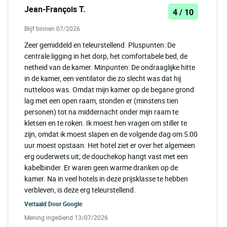
Jean-François T.
4 / 10
Blijf binnen 07/2026
Zeer gemiddeld en teleurstellend. Pluspunten: De
centrale ligging in het dorp, het comfortabele bed, de
netheid van de kamer. Minpunten: De ondraaglijke hitte
in de kamer, een ventilator die zo slecht was dat hij
nutteloos was. Omdat mijn kamer op de begane grond
lag met een open raam, stonden er (minstens tien
personen) tot na middernacht onder mijn raam te
kletsen en te roken. Ik moest hen vragen om stiller te
zijn, omdat ik moest slapen en de volgende dag om 5:00
uur moest opstaan. Het hotel ziet er over het algemeen
erg ouderwets uit; de douchekop hangt vast met een
kabelbinder. Er waren geen warme dranken op de
kamer. Na in veel hotels in deze prijsklasse te hebben
verbleven, is deze erg teleurstellend.
Vertaald Door
Google
Mening ingediend 13/07/2026