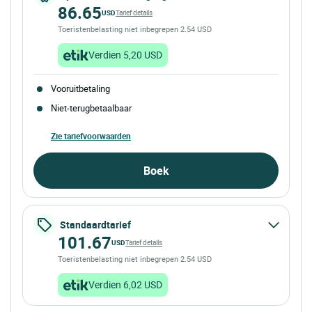
86.65
USD
Tarief details
Toeristenbelasting niet inbegrepen 2.54 USD
Verdien 5,20 USD
Vooruitbetaling
Niet-terugbetaalbaar
Zie tariefvoorwaarden
Boek
Standaardtarief
101.67
USD
Tarief details
Toeristenbelasting niet inbegrepen 2.54 USD
Verdien 6,02 USD