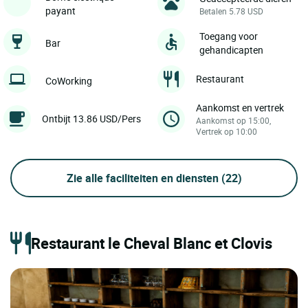
payant
Betalen 5.78 USD
Toegang voor
Bar
gehandicapten
Restaurant
CoWorking
Aankomst en vertrek
Ontbijt 13.86 USD/Pers
Aankomst op 15:00,
Vertrek op 10:00
Zie alle faciliteiten en diensten
(22)
Restaurant le Cheval Blanc et Clovis