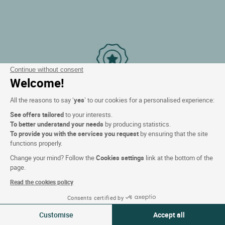
Continue without consent
Welcome!
Gegarandeerd het beste tarief!
All the reasons to say ‘
yes
’ to our cookies for a personalised experience:
We betalen u het verschil terug als u elders
See offers tailored
to your interests.
goedkoper vindt.
To better understand your needs
by producing statistics.
To provide you with the services you request
by ensuring that the site
functions properly.
Change your mind? Follow the
Cookies settings
link at the bottom of the
page.
Read the cookies policy
Consents certified by
07-08 aug 2026
Wijzigen
Het loyaliteitsprogramma
Customise
Accept all
2 reizigers | 1 kamer