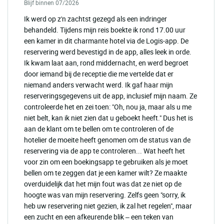
Blijf binnen 07/2026
Ik werd op z'n zachtst gezegd als een indringer
behandeld. Tijdens mijn reis boekte ik rond 17.00 uur
een kamer in dit charmante hotel via de Logis-app. De
reservering werd bevestigd in de app, alles leek in orde.
Ik kwam laat aan, rond middernacht, en werd begroet
door iemand bij de receptie die me vertelde dat er
niemand anders verwacht werd. Ik gaf haar mijn
reserveringsgegevens uit de app, inclusief mijn naam. Ze
controleerde het en zei toen: "Oh, nou ja, maar als u me
niet belt, kan ik niet zien dat u geboekt heeft." Dus het is
aan de klant om te bellen om te controleren of de
hotelier de moeite heeft genomen om de status van de
reservering via de app te controleren... Wat heeft het
voor zin om een boekingsapp te gebruiken als je moet
bellen om te zeggen dat je een kamer wilt? Ze maakte
overduidelijk dat het mijn fout was dat ze niet op de
hoogte was van mijn reservering. Zelfs geen "sorry, ik
heb uw reservering niet gezien, ik zal het regelen", maar
een zucht en een afkeurende blik – een teken van