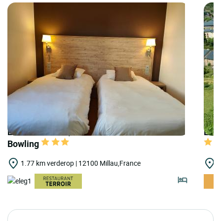
LOGIS HOTELS | Cit'Hotel Restaurant du
LOGI
Bowling
1.77 km verderop | 12100 Millau,France
2