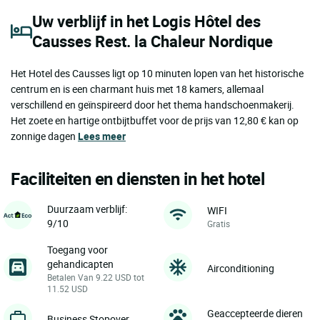
Uw verblijf in het Logis Hôtel des
Causses Rest. la Chaleur Nordique
Het Hotel des Causses ligt op 10 minuten lopen van het historische
centrum en is een charmant huis met 18 kamers, allemaal
verschillend en geïnspireerd door het thema handschoenmakerij.
Het zoete en hartige ontbijtbuffet voor de prijs van 12,80 € kan op
zonnige dagen
Lees meer
Faciliteiten en diensten in het hotel
Duurzaam verblijf:
WIFI
9/10
Gratis
Toegang voor
gehandicapten
Airconditioning
Betalen Van 9.22 USD tot
11.52 USD
Geaccepteerde dieren
Business Stopover