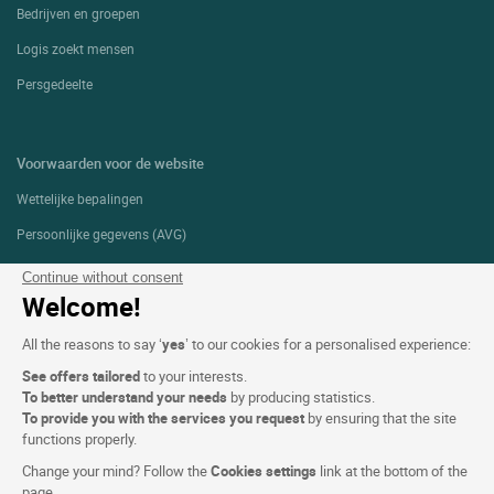
Bedrijven en groepen
Logis zoekt mensen
Persgedeelte
Voorwaarden voor de website
Wettelijke bepalingen
Persoonlijke gegevens (AVG)
Cookie-instellingen
Continue without consent
Welcome!
Alg. Voorw.
Ondersteuning
All the reasons to say ‘
yes
’ to our cookies for a personalised experience:
See offers tailored
to your interests.
Sitemap
To better understand your needs
by producing statistics.
Foto's
To provide you with the services you request
by ensuring that the site
functions properly.
Change your mind? Follow the
Cookies settings
link at the bottom of the
VOLG ONS
page.