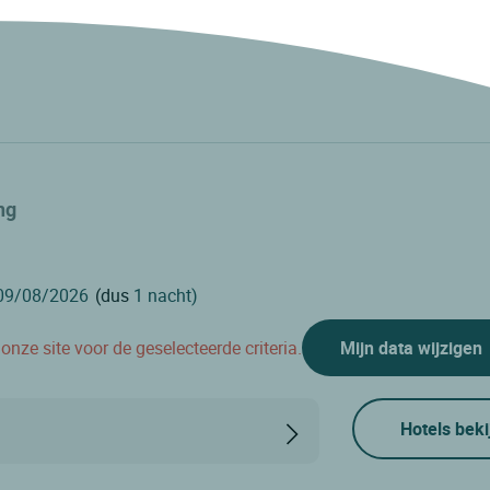
ng
(dus
1 nacht)
nze site voor de geselecteerde criteria.
Mijn data wijzigen
Hotels beki