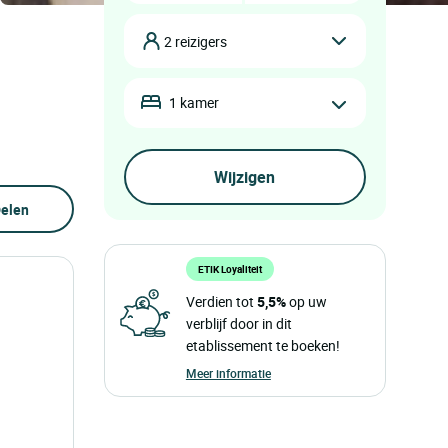
2 reizigers
1 kamer
elen
ETIK Loyaliteit
Verdien tot
5,5%
op uw
verblijf door in dit
etablissement te boeken!
Meer informatie