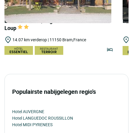
LOGIS HOTELS | Logis Hôtel le Clos Saint-
LOGI
Loup
14.07 km verderop | 11150 Bram,France
1
Populairste nabijgelegen regio's
Hotel AUVERGNE
Hotel LANGUEDOC ROUSSILLON
Hotel MIDI PYRENEES