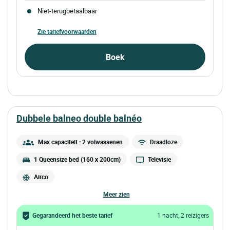
Niet-terugbetaalbaar
Zie tariefvoorwaarden
Boek
dubbele balneo double balnéo
Max capaciteit : 2 volwassenen
Draadloze
1 Queensize bed (160 x 200cm)
Televisie
Airco
meer zien
Gegarandeerd het beste tarief
1 nacht, 2 reizigers