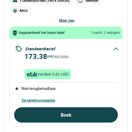
1 Queensize bed (160 x 200cm)
Televisie
Airco
meer zien
Gegarandeerd het beste tarief
1 nacht, 2 reizigers
Standaardtarief
173.38
USD
Tarief details
Verdien 9,82 USD
Niet-terugbetaalbaar
Zie tariefvoorwaarden
Boek