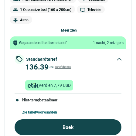
1 Queensize bed (160 x 200cm)
Televisie
Airco
meer zien
Gegarandeerd het beste tarief
1 nacht, 2 reizigers
Standaardtarief
136.39
USD
Tarief details
Verdien 7,79 USD
Niet-terugbetaalbaar
Zie tariefvoorwaarden
Boek