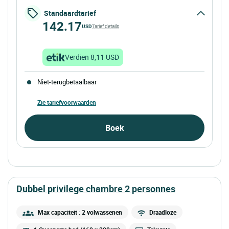
Standaardtarief
142.17
USD
Tarief details
Verdien 8,11 USD
Niet-terugbetaalbaar
Zie tariefvoorwaarden
Boek
dubbel privilege chambre 2 personnes
Max capaciteit : 2 volwassenen
Draadloze