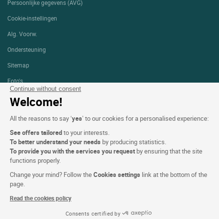
Persoonlijke gegevens (AVG)
Cookie-instellingen
Alg. Voorw.
Ondersteuning
Sitemap
Foto's
Continue without consent
Welcome!
VOLG ONS
All the reasons to say ‘
yes
’ to our cookies for a personalised experience:
See offers tailored
to your interests.
To better understand your needs
by producing statistics.
To provide you with the services you request
by ensuring that the site
functions properly.
Logis copyright © 2026 Alle rechten voorbehouden gerealiseerd door
SIWAY
Change your mind? Follow the
Cookies settings
link at the bottom of the
page.
Read the cookies policy
Consents certified by