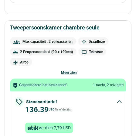
tweepersoonskamer chambre seule
Max capaciteit : 2 volwassenen
Draadloze
2 Eenpersoonsbed (90 x 190cm)
Televisie
Airco
meer zien
Gegarandeerd het beste tarief
1 nacht, 2 reizigers
Standaardtarief
136.39
USD
Tarief details
Verdien 7,79 USD