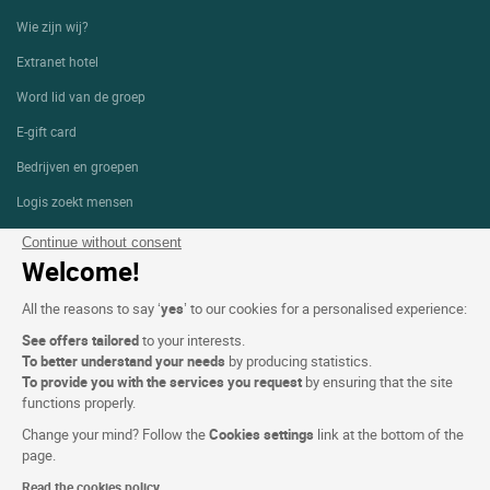
Wie zijn wij?
Extranet hotel
Word lid van de groep
E-gift card
Bedrijven en groepen
Logis zoekt mensen
Persgedeelte
Continue without consent
Welcome!
All the reasons to say ‘
yes
’ to our cookies for a personalised experience:
Voorwaarden voor de website
See offers tailored
to your interests.
Wettelijke bepalingen
To better understand your needs
by producing statistics.
To provide you with the services you request
by ensuring that the site
Persoonlijke gegevens (AVG)
functions properly.
Cookie-instellingen
Change your mind? Follow the
Cookies settings
link at the bottom of the
page.
Alg. Voorw.
Read the cookies policy