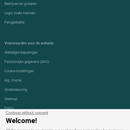
Bedrijven en groepen
Logis zoekt mensen
Persgedeelte
Voorwaarden voor de website
Wettelijke bepalingen
Persoonlijke gegevens (AVG)
Cookie-instellingen
Alg. Voorw.
Ondersteuning
Sitemap
Foto's
Continue without consent
Welcome!
VOLG ONS