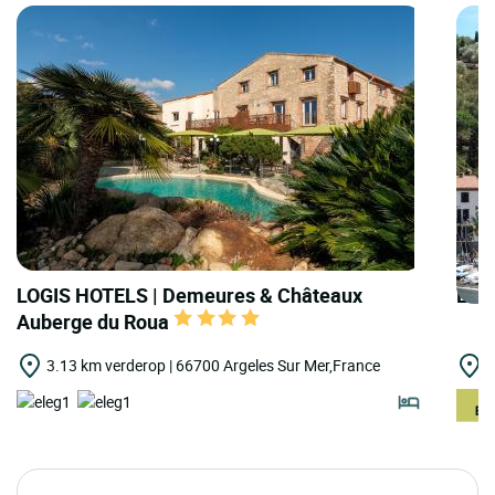
LOGIS HOTELS | Demeures & Châteaux
LOGI
Auberge du Roua
3.13 km verderop | 66700 Argeles Sur Mer,France
5