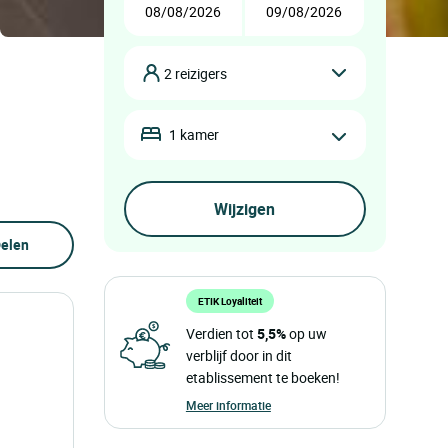
2 reizigers
1 kamer
elen
ETIK Loyaliteit
Verdien tot
5,5%
op uw
verblijf door in dit
etablissement te boeken!
Meer informatie