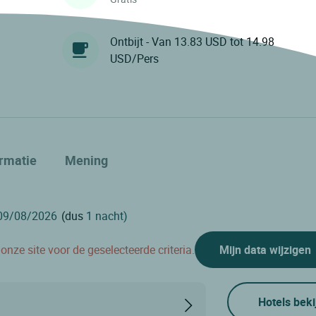
Ontbijt - Van 13.83 USD tot 14.98
USD/Pers
ormatie
Mening
(dus
1 nacht)
nze site voor de geselecteerde criteria.
Mijn data wijzigen
Hotels beki