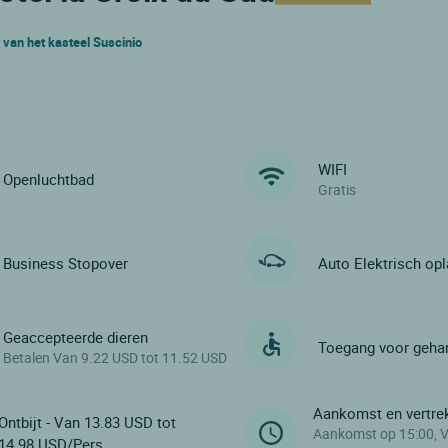
 van het kasteel Suscinio
WIFI
Openluchtbad
Gratis
Business Stopover
Auto Elektrisch op
Geaccepteerde dieren
Toegang voor geha
Betalen Van 9.22 USD tot 11.52 USD
Aankomst en vertre
Ontbijt - Van 13.83 USD tot
Aankomst op 15:00, V
14.98 USD/Pers