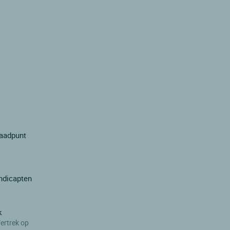
laadpunt
ndicapten
k
ertrek op