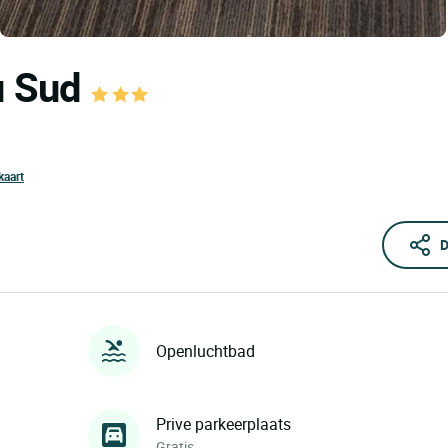
du Sud
kaart
D
Openluchtbad
Prive parkeerplaats
Gratis