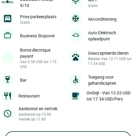
9/10
Gratis
Prive parkeerplaats
Airconditioning
Gratis
Auto Elektrisch
Business Stopover
oplaadpunt
Borne électrique
Geaccepteerde dieren
payant
Betalen Van 12.71 USD tot
Van 0.58 USD tot 1.73
17.34 USD
USD
Toegang voor
Bar
gehandicapten
Ontbijt - Van 15.03 USD
Restaurant
tot 17.34 USD/Pers
Aankomst en vertrek
Aankomst op 15:00,
Vertrek op 11:00