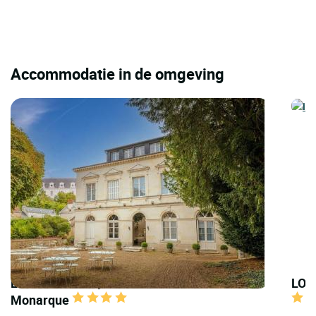
Accommodatie in de omgeving
LOGIS HOTELS | Teritoria Hôtel le Grand
LOGI
Monarque