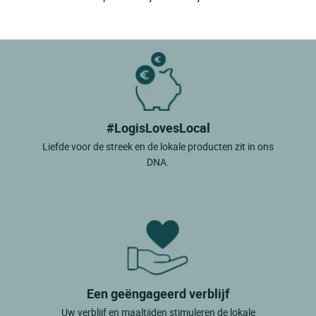
#LogisLovesLocal
Liefde voor de streek en de lokale producten zit in ons
DNA.
Een geëngageerd verblijf
Uw verblijf en maaltijden stimuleren de lokale