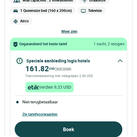
Max capaciteit : 2 volwassenen
Draadloze
1 Queensize bed (160 x 200cm)
Televisie
Airco
meer zien
Gegarandeerd het beste tarief
1 nacht, 2 reizigers
Speciale aanbieding logis hotels
161.82
USD
Tarief details
Toeristenbelasting niet inbegrepen 2.45 USD
Verdien 9,33 USD
Niet-terugbetaalbaar
Zie tariefvoorwaarden
Boek