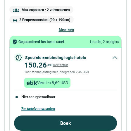
Max capaciteit : 2 volwassenen
2 Eenpersoonsbed (90 x 190cm)
meer zien
Gegarandeerd het beste tarief
1 nacht, 2 reizigers
Speciale aanbieding logis hotels
150.26
USD
Tarief details
Toeristenbelasting niet inbegrepen 2.45 USD
Verdien 8,69 USD
Niet-terugbetaalbaar
Zie tariefvoorwaarden
Boek