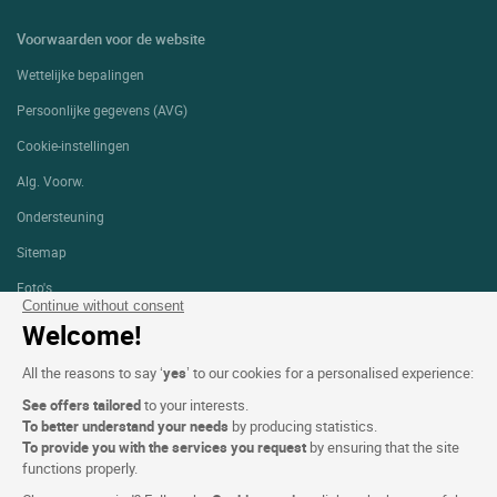
Voorwaarden voor de website
Wettelijke bepalingen
Persoonlijke gegevens (AVG)
Cookie-instellingen
Alg. Voorw.
Ondersteuning
Sitemap
Foto's
Continue without consent
Welcome!
VOLG ONS
All the reasons to say ‘
yes
’ to our cookies for a personalised experience:
See offers tailored
to your interests.
To better understand your needs
by producing statistics.
To provide you with the services you request
by ensuring that the site
functions properly.
Logis copyright © 2026 Alle rechten voorbehouden gerealiseerd door
SIWAY