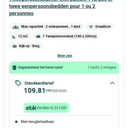
twee eenpersoonsbedden pour 1 ou 2
personnes
Max capaciteit : 2 volwassenen
, 1 kind
Draadloze
12 m2
1 Tweepersoonsbed (140 x 200cm)
Kijk op : Berg
meer zien
Gegarandeerd het beste tarief
1 nacht, 2 reizigers
Standaardtarief
109.81
USD
Tarief details
Verdien 6,33 USD
Niet-terugbetaalbaar