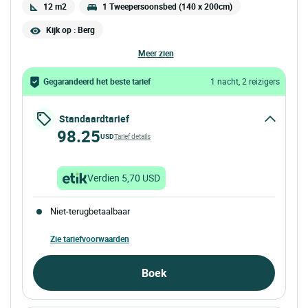
12 m2
1 Tweepersoonsbed (140 x 200cm)
Kijk op : Berg
meer zien
Gegarandeerd het beste tarief
1 nacht, 2 reizigers
Standaardtarief
98.25
USD
Tarief details
Verdien 5,70 USD
Niet-terugbetaalbaar
Zie tariefvoorwaarden
Boek