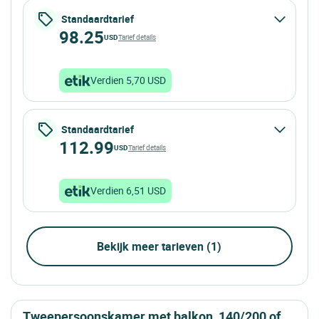
Standaardtarief
98.25
USD
Tarief details
Verdien 5,70 USD
Standaardtarief
112.99
USD
Tarief details
Verdien 6,51 USD
Bekijk meer tarieven (1)
tweepersoonskamer met balkon, 140/200 of