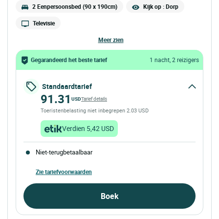
2 Eenpersoonsbed (90 x 190cm)
Kijk op : Dorp
Televisie
meer zien
Gegarandeerd het beste tarief
1 nacht, 2 reizigers
Standaardtarief
91.31
USD
Tarief details
Toeristenbelasting niet inbegrepen 2.03 USD
Verdien 5,42 USD
Niet-terugbetaalbaar
Zie tariefvoorwaarden
Boek