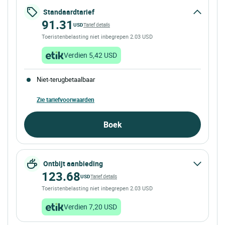
Standaardtarief
91.31
USD
Tarief details
Toeristenbelasting niet inbegrepen 2.03 USD
Verdien 5,42 USD
Niet-terugbetaalbaar
Zie tariefvoorwaarden
Boek
Ontbijt aanbieding
123.68
USD
Tarief details
Toeristenbelasting niet inbegrepen 2.03 USD
Verdien 7,20 USD