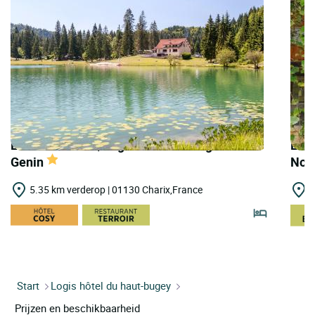
LOGIS HOTELS | Logis Hôtel Auberge du Lac
LOGI
Genin
Nor
5.35 km verderop | 01130 Charix,France
9
Start
Logis hôtel du haut-bugey
Prijzen en beschikbaarheid