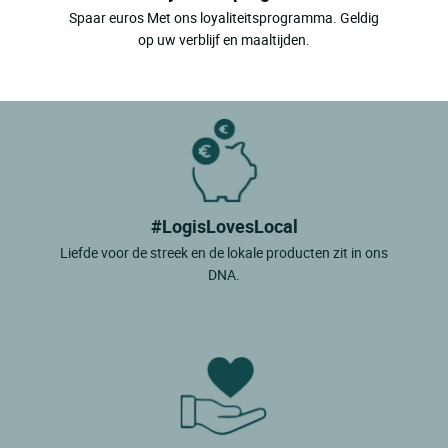
Spaar euros Met ons loyaliteitsprogramma. Geldig
op uw verblijf en maaltijden.
#LogisLovesLocal
Liefde voor de streek en de lokale producten zit in ons
DNA.