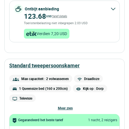
Ontbijt aanbieding
123.68
USD
Tarief details
Toeristenbelasting niet inbegrepen 2.03 USD
Verdien 7,20 USD
standard tweepersoonskamer
Max capaciteit : 2 volwassenen
Draadloze
1 Queensize bed (160 x 200cm)
Kijk op : Dorp
Televisie
meer zien
Gegarandeerd het beste tarief
1 nacht, 2 reizigers