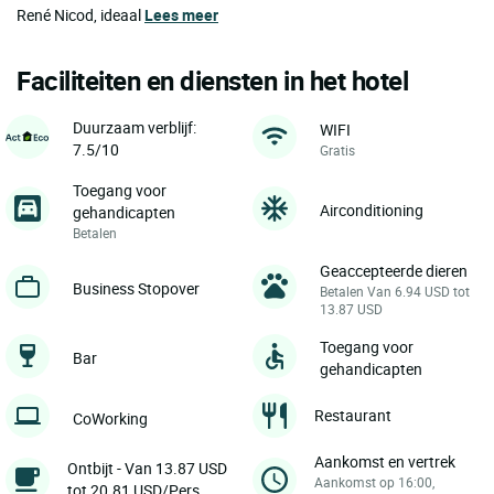
René Nicod, ideaal
Lees meer
Faciliteiten en diensten in het hotel
Duurzaam verblijf:
WIFI
7.5/10
Gratis
Toegang voor
Airconditioning
gehandicapten
Betalen
Geaccepteerde dieren
Business Stopover
Betalen Van 6.94 USD tot
13.87 USD
Toegang voor
Bar
gehandicapten
Restaurant
CoWorking
Aankomst en vertrek
Ontbijt - Van 13.87 USD
Aankomst op 16:00,
tot 20.81 USD/Pers