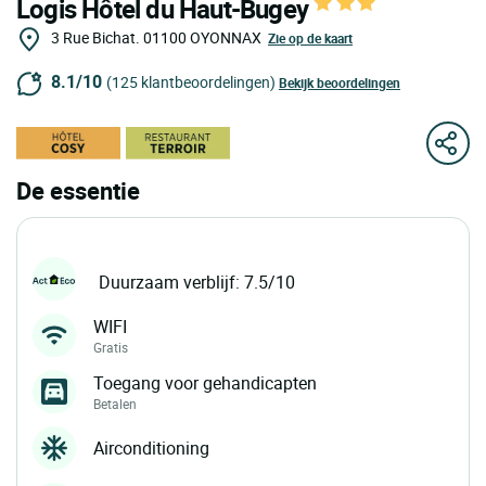
Logis Hôtel du Haut-Bugey
3 Rue Bichat.
01100
OYONNAX
Zie op de kaart
8.1/10
(125 klantbeoordelingen)
Bekijk beoordelingen
De essentie
Duurzaam verblijf: 7.5/10
WIFI
Gratis
Toegang voor gehandicapten
Betalen
Airconditioning