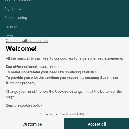
Alg. Voorw.
Ondersteuning
Sitemap
Foto's
Continue without consent
Welcome!
VOLG ONS
All the reasons to say ‘
yes
’ to our cookies for a personalised experience:
See offers tailored
to your interests.
To better understand your needs
by producing statistics.
To provide you with the services you request
by ensuring that the site
functions properly.
Logis copyright © 2026 Alle rechten voorbehouden gerealiseerd door
SIWAY
Change your mind? Follow the
Cookies settings
link at the bottom of the
page.
Read the cookies policy
Consents certified by
09-10 aug 2026
Wijzigen
Customise
Accept all
2 reizigers | 1 kamer