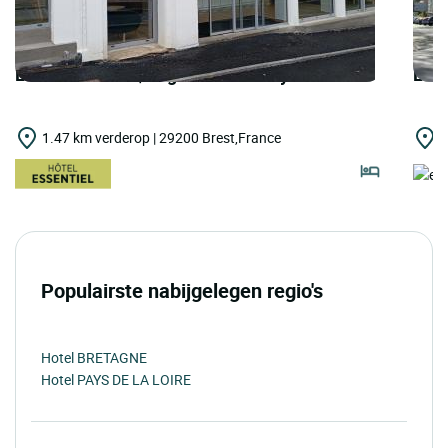
LOGIS HOTELS | Logis Hôtel Abalys
LOGI
1.47 km verderop | 29200 Brest,France
1
Populairste nabijgelegen regio's
Hotel BRETAGNE
Hotel PAYS DE LA LOIRE