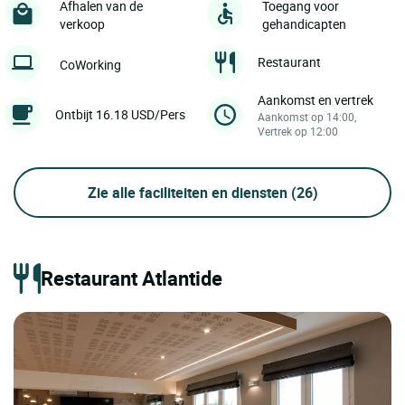
Afhalen van de
Toegang voor
verkoop
gehandicapten
Restaurant
CoWorking
Aankomst en vertrek
Ontbijt 16.18 USD/Pers
Aankomst op 14:00,
Vertrek op 12:00
Zie alle faciliteiten en diensten
(26)
Restaurant Atlantide