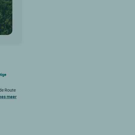
tige
mde Route
ees meer