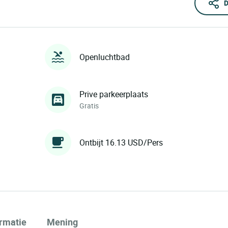
D
Openluchtbad
Prive parkeerplaats
Gratis
Ontbijt 16.13 USD/Pers
ormatie
Mening