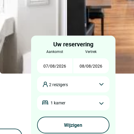
Uw reservering
aankomst
vertrek
2 reizigers
1 kamer