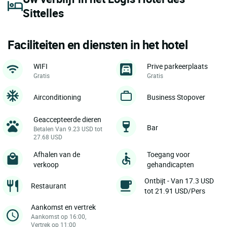
Sittelles
Faciliteiten en diensten in het hotel
WIFI
Prive parkeerplaats
Gratis
Gratis
Airconditioning
Business Stopover
Geaccepteerde dieren
Bar
Betalen Van 9.23 USD tot
27.68 USD
Afhalen van de
Toegang voor
verkoop
gehandicapten
Ontbijt - Van 17.3 USD
Restaurant
tot 21.91 USD/Pers
Aankomst en vertrek
Aankomst op 16:00,
Vertrek op 11:00