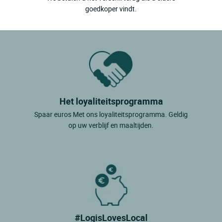
goedkoper vindt.
Het loyaliteitsprogramma
Spaar euros Met ons loyaliteitsprogramma. Geldig
op uw verblijf en maaltijden.
#LogisLovesLocal