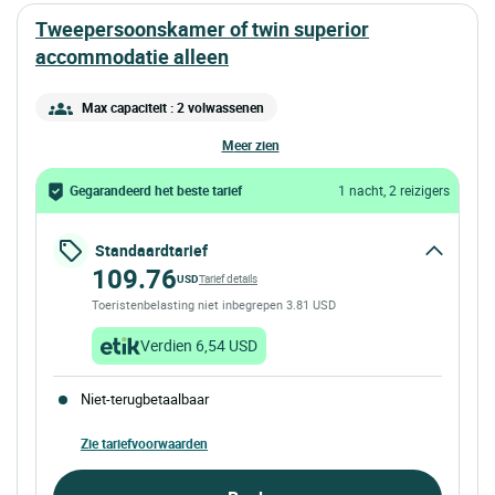
tweepersoonskamer of twin superior
accommodatie alleen
Max capaciteit : 2 volwassenen
meer zien
Gegarandeerd het beste tarief
1 nacht, 2 reizigers
Standaardtarief
109.76
USD
Tarief details
Toeristenbelasting niet inbegrepen 3.81 USD
Verdien 6,54 USD
Niet-terugbetaalbaar
Zie tariefvoorwaarden