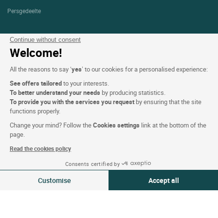
Persgedeelte
Continue without consent
Voorwaarden voor de website
Welcome!
Wettelijke bepalingen
All the reasons to say ‘
yes
’ to our cookies for a personalised experience:
Persoonlijke gegevens (AVG)
See offers tailored
to your interests.
To better understand your needs
by producing statistics.
Cookie-instellingen
To provide you with the services you request
by ensuring that the site
Alg. Voorw.
functions properly.
Ondersteuning
Change your mind? Follow the
Cookies settings
link at the bottom of the
page.
Sitemap
Read the cookies policy
Foto's
Consents certified by
06-07 aug 2026
Wijzigen
Customise
Accept all
2 reizigers | 1 kamer
VOLG ONS
Consent Management Platform: Personalize Your Options
Axeptio consent
Our platform empowers you to tailor and manage your privacy settings,