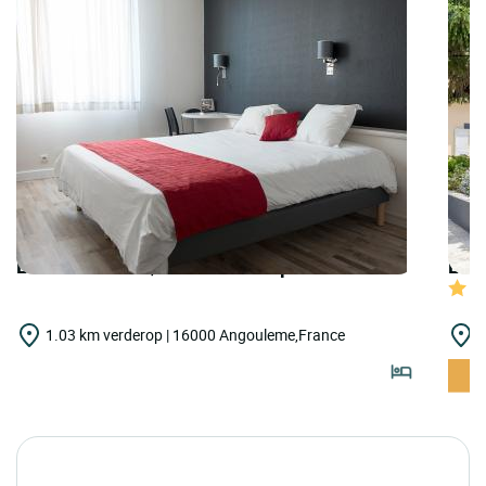
LOGIS HOTELS | Cit'Hotel Européen
LOGI
1.03 km verderop | 16000 Angouleme,France
1