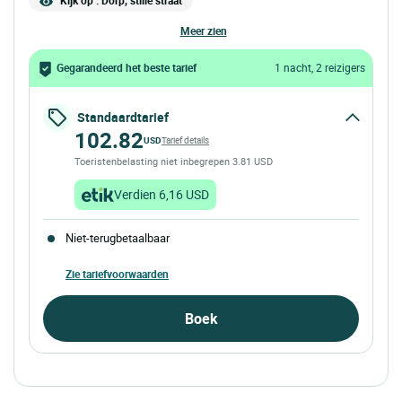
Kijk op : Dorp, stille straat
meer zien
Gegarandeerd het beste tarief
1 nacht, 2 reizigers
Standaardtarief
102.82
USD
Tarief details
Toeristenbelasting niet inbegrepen 3.81 USD
Verdien 6,16 USD
Niet-terugbetaalbaar
Zie tariefvoorwaarden
Boek