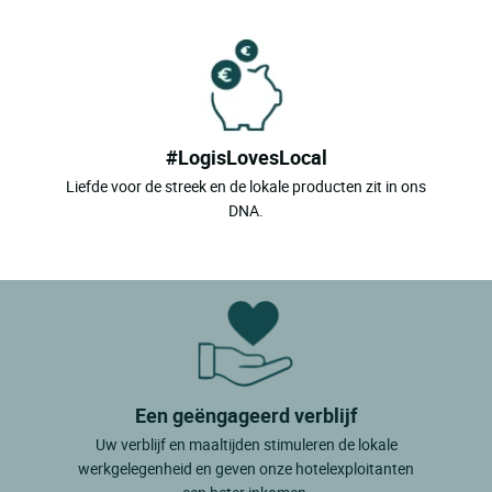
#LogisLovesLocal
Liefde voor de streek en de lokale producten zit in ons
DNA.
Een geëngageerd verblijf
Uw verblijf en maaltijden stimuleren de lokale
werkgelegenheid en geven onze hotelexploitanten