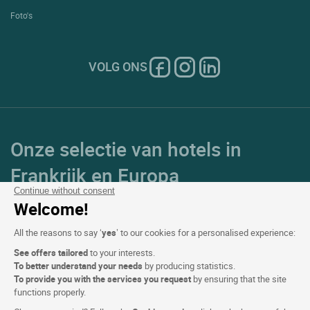
Foto's
VOLG ONS
Onze selectie van hotels in
Frankrijk en Europa
Continue without consent
Welcome!
Top Landen
All the reasons to say ‘
yes
’ to our cookies for a personalised experience:
Topregio's
See offers tailored
to your interests.
To better understand your needs
by producing statistics.
Top Steden
To provide you with the services you request
by ensuring that the site
functions properly.
Top Hotels