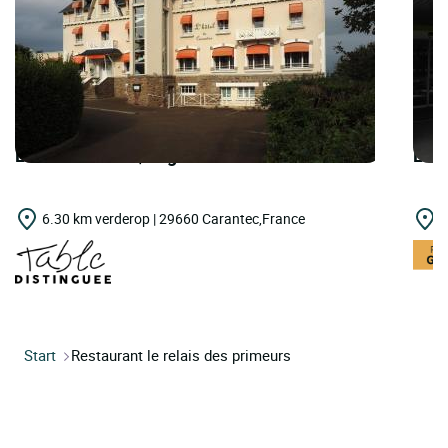
LOGIS HOTELS | Logis Hôtel de Carantec
LOGI
6.30 km verderop | 29660 Carantec,France
9
Start
Restaurant le relais des primeurs