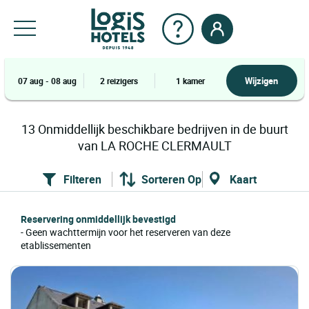
Wijzigen
07 aug - 08 aug
2 reizigers
1 kamer
13
Onmiddellijk beschikbare bedrijven in de buurt
van LA ROCHE CLERMAULT
Filteren
Sorteren Op
Kaart
Reservering onmiddellijk bevestigd
- Geen wachttermijn voor het reserveren van deze
etablissementen