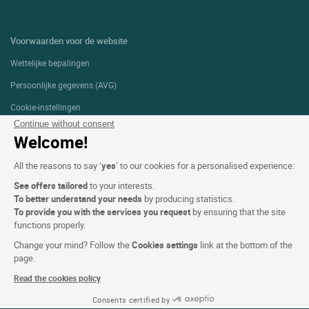
Voorwaarden voor de website
Wettelijke bepalingen
Persoonlijke gegevens (AVG)
Cookie-instellingen
Continue without consent
Alg. Voorw.
Welcome!
Ondersteuning
All the reasons to say ‘
yes
’ to our cookies for a personalised experience:
Sitemap
See offers tailored
to your interests.
Foto's
To better understand your needs
by producing statistics.
To provide you with the services you request
by ensuring that the site
functions properly.
VOLG ONS
Change your mind? Follow the
Cookies settings
link at the bottom of the
page.
Read the cookies policy
Consents certified by