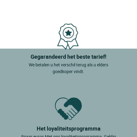
Gegarandeerd het beste tarief!
We betalen u het verschil terug als u elders
goedkoper vindt.
Het loyaliteitsprogramma
Spaar euros Met ons loyaliteitsprogramma. Geldig